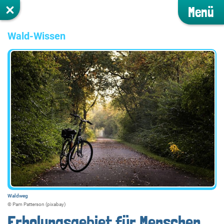
Menü
Wald-Wissen
Waldweg
©️ Pam Patterson (pixabay)
Erholungsgebiet für Menschen