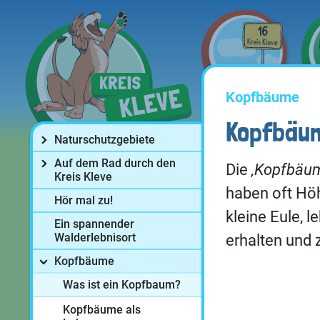
Kopfbäume
Kopfbäu
Naturschutzgebiete
Auf dem Rad durch den
Die
‚Kopfbäu
Kreis Kleve
haben oft Höh
Hör mal zu!
kleine Eule, l
Ein spannender
Walderlebnisort
erhalten und 
Kopfbäume
Was ist ein Kopfbaum?
Kopfbäume als