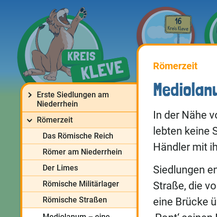
Römerzeit
Mediolan
Erste Siedlungen am
Niederrhein
In der Nähe v
Römerzeit
lebten keine
Das Römische Reich
Händler mit i
Römer am Niederrhein
Der Limes
Siedlungen e
Römische Militärlager
Straße, die v
Römische Straßen
eine Brücke ü
Mediolanum – eine