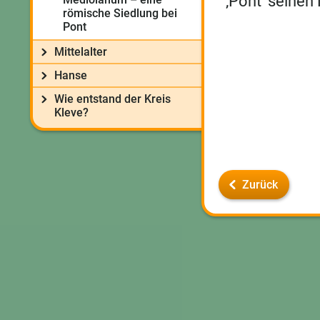
‚Pont‘ seinen
römische Siedlung bei
Pont
Mittelalter
Hanse
Wie entstand der Kreis
Kleve?
Zurück