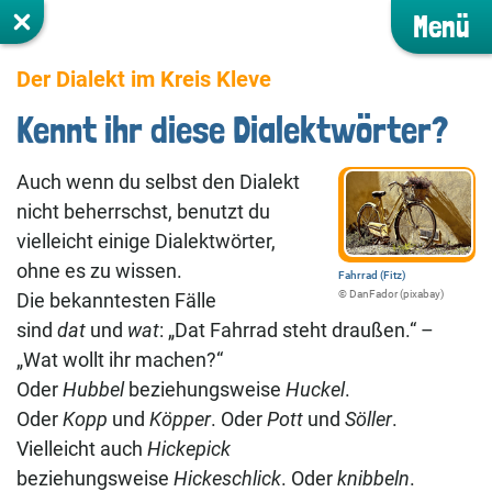
Menü
Der Dialekt im Kreis Kleve
Kennt ihr diese Dialektwörter?
Auch wenn du selbst den Dialekt
nicht beherrschst, benutzt du
vielleicht einige Dialektwörter,
ohne es zu wissen.
Fahrrad (Fitz)
©️ DanFador (pixabay)
Die bekanntesten Fälle
sind
dat
und
wat
: „Dat Fahrrad steht draußen.“ –
„Wat wollt ihr machen?“
Oder
Hubbel
beziehungsweise
Huckel
.
Oder
Kopp
und
Köpper
. Oder
Pott
und
Söller
.
Vielleicht auch
Hickepick
beziehungsweise
Hickeschlick
. Oder
knibbeln
.